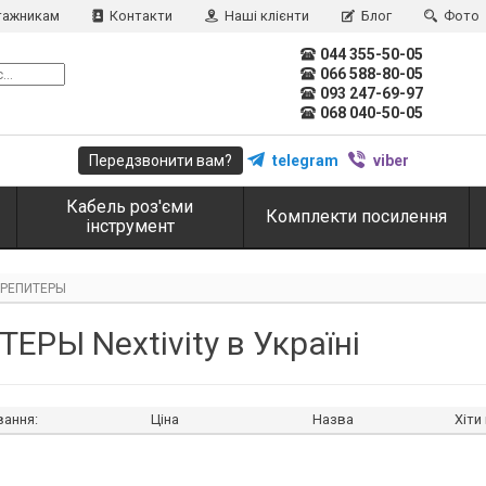
ажникам
Контакти
Наші клієнти
Блог
Фото
044 355-50-05
066 588-80-05
093 247-69-97
068 040-50-05
Передзвонити вам?
telegram
viber
Кабель роз'єми
Комплекти посилення
інструмент
РЕПИТЕРЫ
ЕРЫ Nextivity в Україні
вання:
Ціна
Назва
Хіти