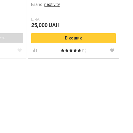
Brand
nextivity
ЦІНА:
25,000 UAH
сть
В кошик
(1)