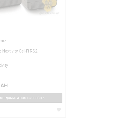
287
 Nextivity Cel-Fi RS2
ivity
UAH
овідомити про наявність