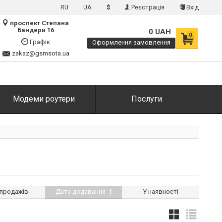
RU
UA
$
Реєстрація
Вхід
проспект Степана
Бандери 16
0 UAH
0
Графік
Оформлення замовлення
zakaz@gsmsota.ua
Модеми роутери
Послуги
 продажів
Дата додавання
У наявності