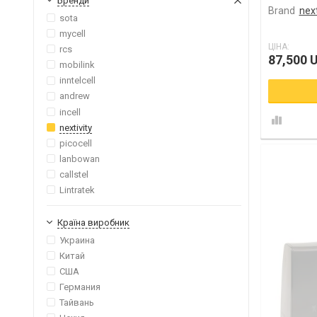
Бренди
Brand
next
sota
mycell
ЦІНА:
rcs
87,500 
mobilink
inntelcell
andrew
incell
nextivity
picocell
lanbowan
callstel
Lintratek
Країна виробник
Украина
Китай
США
Германия
Тайвань