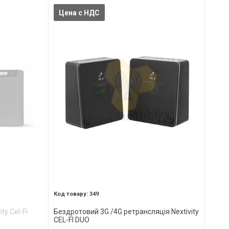
Цена с НДС
349
ty Cel-Fi
Бездротовий 3G /4G ретрансляція Nextivity
CEL-FI DUO