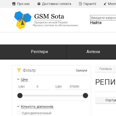
Про нас
Доставка і оплата
Гарантії
Монт
Найти
Репітери
Антени
Головна
Фільтр
Скинути
РЕПИТ
Ціна
UAH
UAH
Сорту
Кількість діапазонів
Однодиапазонный