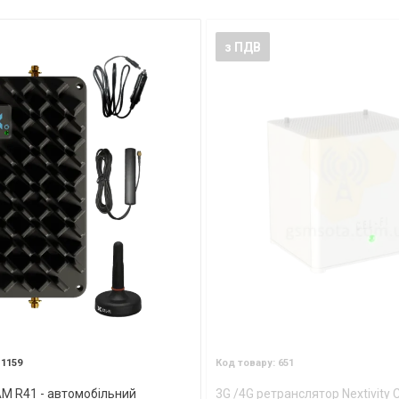
з ПДВ
1159
651
AM R41 - автомобільний
3G /4G ретранслятор Nextivity 