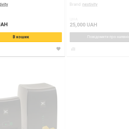
ivity
Brand
nextivity
ЦІНА:
UAH
25,000 UAH
В кошик
Повідомити про наявні