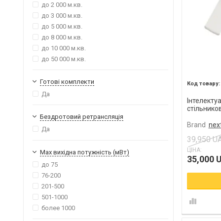
до 2 000 м.кв.
до 3 000 м.кв.
до 5 000 м.кв.
до 8 000 м.кв.
до 10 000 м.кв.
до 50 000 м.кв.
Готові комплекти
Да
Інтелекту
стільников
Бездротовий ретрансляція
Brand
next
Да
39,950 U
ЦІНА:
Max вихідна потужність (мВт)
35,000 
до 75
76-200
201-500
501-1000
более 1000