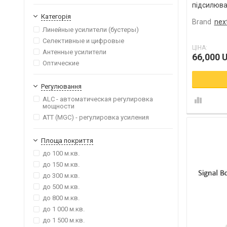
підсилювач
класу
Категорія
Brand
next
Линейные усилители (бустеры)
Селективные и цифровые
ЦІНА:
Антенные усилители
66,000 
Оптические
Регулювання
ALC - автоматическая регулировка
мощности
ATT (MGC) - регулировка усиления
Площа покриття
до 100 м.кв.
до 150 м.кв.
до 300 м.кв.
до 500 м.кв.
до 800 м.кв.
до 1 000 м.кв.
до 1 500 м.кв.