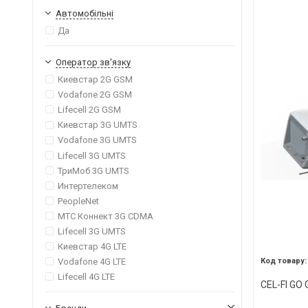
Автомобільні
Да
Оператор зв'язку
Киевстар 2G GSM
Vodafone 2G GSM
Lifecell 2G GSM
Киевстар 3G UMTS
Vodafone 3G UMTS
Lifecell 3G UMTS
ТриМоб 3G UMTS
Интертелеком
PeopleNet
МТС Коннект 3G CDMA
Lifecell 3G UMTS
Киевстар 4G LTE
Vodafone 4G LTE
Lifecell 4G LTE
CEL-FI GO 