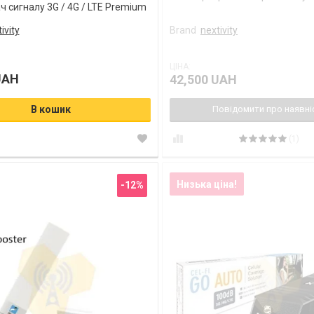
 сигналу 3G / 4G / LTE Premium
ivity
Brand
nextivity
ЦІНА:
UAH
42,500 UAH
В кошик
Повідомити про наявні
(1)
Низька ціна!
-12%