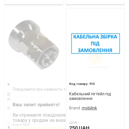
910
745
Повідомити про наявність товару
Кабельний пігтейл під
Din 7/16 female на 4.3-10
замовлення
male перехідник
Ваш запит прийнято!
Brand
mobilink
Brand
Huaxing
Ви отримаєте повідомлення про надходження
товару у продаж на вказані Вами контакти
ЦІНА:
ЦІНА:
Ваш E-Mail
250 UAH
592 UAH