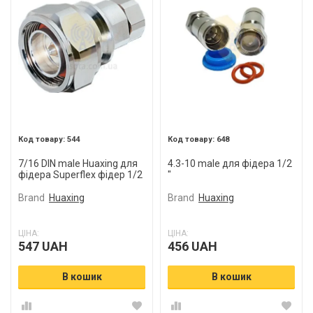
544
648
7/16 DIN male Huaxing для
4.3-10 male для фідера 1/2
фідера Superflex фідер 1/2
"
"
Brand
Huaxing
Brand
Huaxing
ЦІНА:
ЦІНА:
547 UAH
456 UAH
В кошик
В кошик