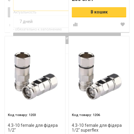
Повідомити про наявність
В кошик
Актуальность
- обязательно к заполнению
Проверка...
1203
1206
4.3-10 female для фідера
4.3-10 female для фідера
1/2"
1/2" superflex