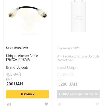
967b
1126
Ubiquiti Airmax Cable
Wi-Fi точка доступа Ubiquiti
IP67CA-RPSMA
Rocket M2
Brand
Ubiquiti
Brand
Ubiquiti
400 UAH
2,200 UAH
ЦІНА:
ЦІНА:
200 UAH
1,200 UAH
В кошик
Повідомити про наявність