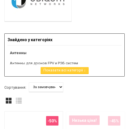
Знайдено у категоріях
Антенны
Антенны для дронов FPV и РЭБ систем
Показати всі категорії ↓
WiFi антенны
КАБЕЛИ, РАЗЪЕМЫ
Сортування:
Разъемы, переходники и кабельные сборки (пигтейлы)
Модемы роутеры
Низька ціна!
-50%
-45%