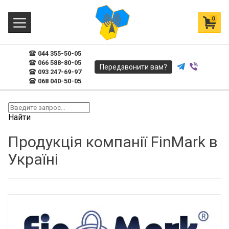
0
044 355-50-05
066 588-80-05
Передзвонити вам?
093 247-69-97
068 040-50-05
Найти
Продукція компанії FinMark в
Україні