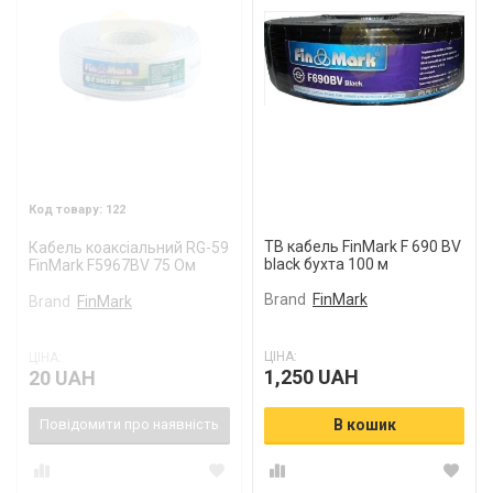
122
ТВ кабель FinMark F 690 BV
Кабель коаксіальний RG-59
black бухта 100 м
FinMark F5967BV 75 Ом
Brand
FinMark
Brand
FinMark
ЦІНА:
ЦІНА:
1,250 UAH
20 UAH
Повідомити про наявність
В кошик