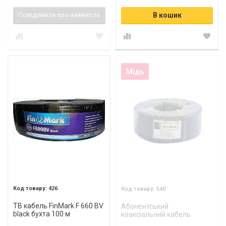
Повідомити про наявність
В кошик
Мідь
426
540
ТВ кабель FinMark F 660 BV
Абонентський
black бухта 100 м
коаксіальний кабель
FinMark RG-58-TC90 Cu