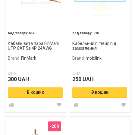
654
910
Кабель вита пара FinMark
Кабельний пігтейл під
UTP CAT 5e 4P 24AWG
замовлення
зовнішній Мідь
Brand
FinMark
Brand
mobilink
ЦІНА:
ЦІНА:
300 UAH
250 UAH
В кошик
В кошик
-20%