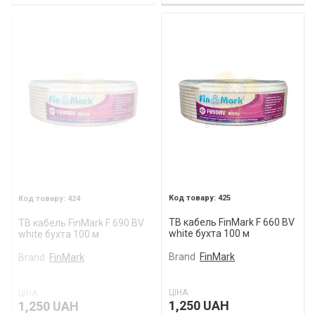
425
424
ТВ кабель FinMark F 660 BV
ТВ кабель FinMark F 690 BV
white бухта 100 м
white бухта 100 м
Brand
FinMark
Brand
FinMark
ЦІНА:
ЦІНА:
1,250 UAH
1,250 UAH