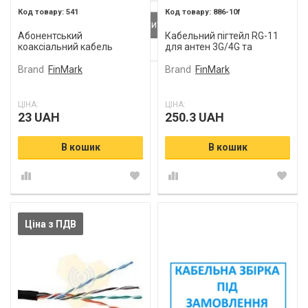
- обязательно к заполнению
- обязательно к заполнению
- обязательно к заполнению
541
886-10f
Абонентський
Кабельний пігтейл RG-11
Проверка...
Проверка...
Проверка...
коаксіальний кабель
для антен 3G/4G та
FinMark RG-58-V70
репітерів
Brand
FinMark
Brand
FinMark
ЦІНА:
ЦІНА:
23 UAH
250.3 UAH
В кошик
В кошик
Ціна з ПДВ