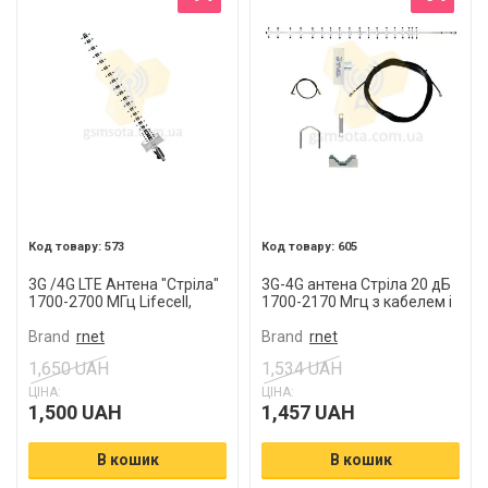
573
605
3G /4G LTE Антена "Стріла"
3G-4G антена Стріла 20 дБ
1700-2700 МГц Lifecell,
1700-2170 Мгц з кабелем і
Vodafone, Київстар
антенним перехідником
Brand
rnet
Brand
rnet
1,650 UAH
1,534 UAH
ЦІНА:
ЦІНА:
1,500 UAH
1,457 UAH
В кошик
В кошик