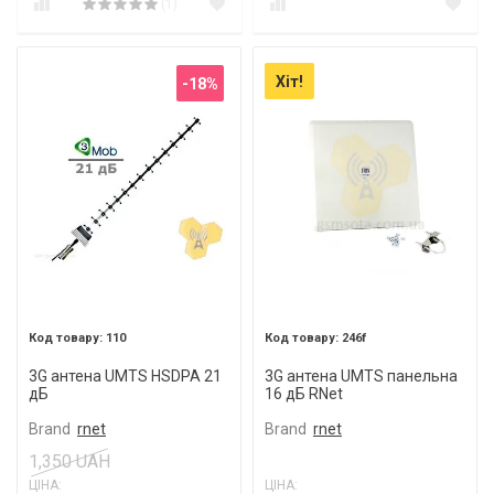
(1)
Хіт!
-18%
110
246f
3G антена UMTS HSDPA 21
3G антена UMTS панельна
дБ
16 дБ RNet
Brand
rnet
Brand
rnet
1,350 UAH
ЦІНА:
ЦІНА: