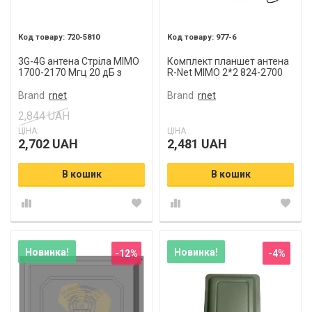
720-5810
977-6
3G-4G антена Стріла MIMO
Комплект планшет антена
1700-2170 Мгц 20 дБ з
R-Net MIMO 2*2 824-2700
кабелем і пігтейлами
17 дБ з кабелем та
пігтейлами
Brand
rnet
Brand
rnet
2,844 UAH
ЦІНА:
ЦІНА:
2,702 UAH
2,481 UAH
В кошик
В кошик
Новинка!
Новинка!
-12%
-4%