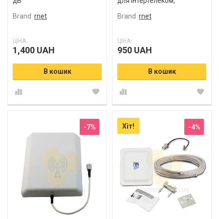
дБ
для Інтертелеком,
Peoplenet
Brand
rnet
Brand
rnet
ЦІНА:
ЦІНА:
1,400 UAH
950 UAH
В кошик
В кошик
Хіт!
-7%
-4%