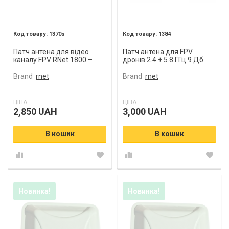
1370s
1384
Патч антена для відео
Патч антена для FPV
каналу FPV RNet 1800 –
дронів 2.4 + 5.8 ГГц 9 Дб
2700 МГц 14 Дб N (female)
SMA (female)
Brand
rnet
Brand
rnet
ЦІНА:
ЦІНА:
2,850 UAH
3,000 UAH
В кошик
В кошик
Новинка!
Новинка!