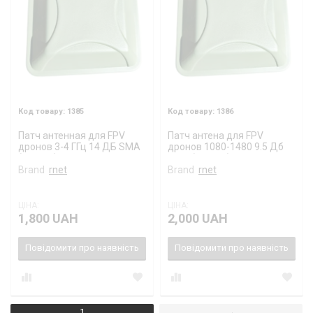
1385
1386
Патч антенная для FPV
Патч антена для FPV
дронов 3-4 ГГц 14 ДБ SMA
дронов 1080-1480 9.5 Дб
(female)
SMA (female)
Brand
rnet
Brand
rnet
ЦІНА:
ЦІНА:
1,800 UAH
2,000 UAH
Повідомити про наявність
Повідомити про наявність
1
→