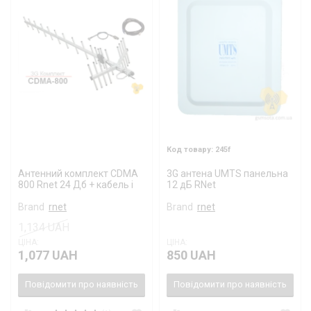
WiFi антенны
КОМПЛЕКТЫ УСИЛЕНИЯ
245f
Антенний комплект CDMA
3G антена UMTS панельна
800 Rnet 24 Дб + кабель і
12 дБ RNet
перехідник
Brand
rnet
Brand
rnet
1,134 UAH
ЦІНА:
ЦІНА:
1,077 UAH
850 UAH
Повідомити про наявність
Повідомити про наявність