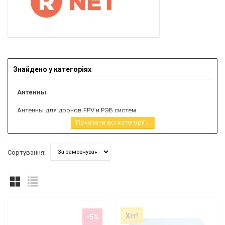
Знайдено у категоріях
Антенны
Антенны для дронов FPV и РЭБ систем
Показати всі категорії ↓
GSM Антенны
GSM антенны 900/1800 Мгц
GSM антенны 1800 Мгц
Сортування:
GSM антенны 900 Мгц
CDMA Антенны
3G CDMA антенны 800 Мгц
3G антенны
Хіт!
-5%
LTE 4G антенны