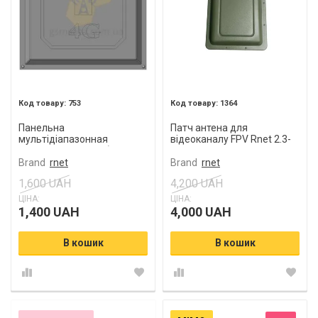
753
1364
Панельна
Патч антена для
мультідіапазонная
відеоканалу FPV Rnet 2.3-
Квадрат 4G 17 дБі (824-
2.6 ГГц + 5.2 ГГц + 5.8 ГГц 14
960, 1700-2700 МГц)
Дб SMA female
Brand
rnet
Brand
rnet
1,600 UAH
4,200 UAH
ЦІНА:
ЦІНА:
1,400 UAH
4,000 UAH
В кошик
В кошик