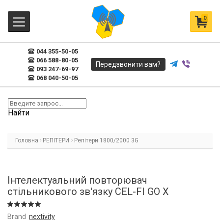
0
044 355-50-05
066 588-80-05
Передзвонити вам?
093 247-69-97
068 040-50-05
Найти
Головна
РЕПІТЕРИ
Репітери 1800/2000 3G
Інтелектуальний повторювач
стільникового зв'язку CEL-FI GO X
Brand
nextivity