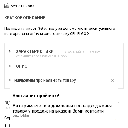
Безготівкова
КРАТКОЕ ОПИСАНИЕ
Поліпшення якості 3G сигналу за допомогою інтелектуального
повторювача стільникового зв'язку CEL-FI GO X
ХАРАКТЕРИСТИКИ
ІНТЕЛЕКТУАЛЬНИЙ ПОВТОРЮВАЧ
СТІЛЬНИКОВОГО ЗВ'ЯЗКУ CEL-FI GO X
ОПИС
Повідомити про наявність товару
СКАЧАТЬ
Ваш запит прийнято!
ВІДГУКИ (1)
ІНТЕЛЕКТУАЛЬНИЙ ПОВТОРЮВАЧ СТІЛЬНИКОВОГО ЗВ'ЯЗКУ CEL-FI
Ви отримаєте повідомлення про надходження
GO X
товару у продаж на вказані Вами контакти
Ваш E-Mail
Середня оцінка покупців:
5.00 з 5 зірок
1