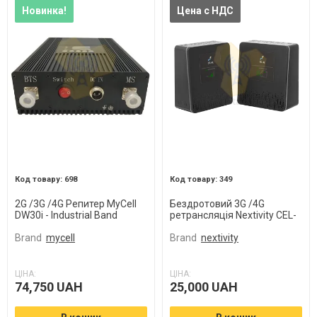
Новинка!
Цена с НДС
698
349
2G /3G /4G Репитер MyCell
Бездротовий 3G /4G
DW30i - Industrial Band
ретрансляція Nextivity CEL-
Repeater
FI DUO
Brand
mycell
Brand
nextivity
ЦІНА:
ЦІНА:
74,750 UAH
25,000 UAH