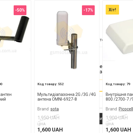
Хіт!
-50%
-17%
Повідомити про наявність товару
Ваш запит прийнято!
Ви отримаєте повідомлення про надх
товару у продаж на вказані Вами конт
Ваш E-Mail
00
552
79
Актуальность
 антен
Мультидіапазонна 2G /3G /4G
Внутрішня пан
ний
антена OMNI-6927-8
800 /2700-7 /
Brand
sota
Brand
Picocell
- обязательно к заполнению
1,950 UAH
1,900 UAH
ЦІНА:
ЦІНА:
Проверка...
1,600 UAH
1,600 UAH