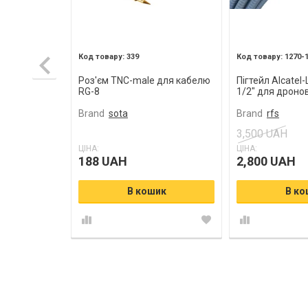
339
1270-
Роз'єм TNC-male для кабелю
Пігтейл Alcatel
RG-8
1/2" для дроно
Brand
sota
Brand
rfs
3,500 UAH
ЦІНА:
ЦІНА:
188 UAH
2,800 UAH
В кошик
В ко