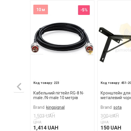
10 м
-5%
223
451-2
Кабельний пігтейл RG-8 N-
Кронштейн для
male /N-male 10 метрів
металевий чор
Brand
kingsignal
Brand
sota
1,503 UAH
300 UAH
ЦІНА:
ЦІНА:
1,414 UAH
150 UAH