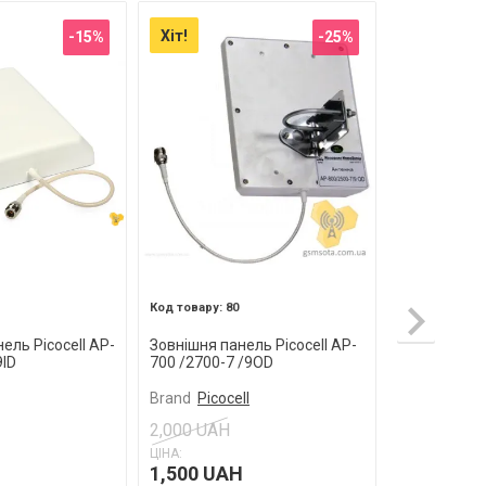
Хіт!
Хіт!
-15%
-25%
одження
акти
80
8
ель Picocell AP-
Зовнішня панель Picocell AP-
Стельова ан
9ID
700 /2700-7 /9OD
800 /2700-3
Brand
Picocell
Brand
Picoce
2,000 UAH
ЦІНА:
ЦІНА:
1,500 UAH
1,150 UA