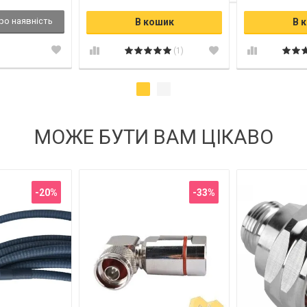
ро наявність
В кошик
В 
(1)
МОЖЕ БУТИ ВАМ ЦІКАВО
-20%
-33%