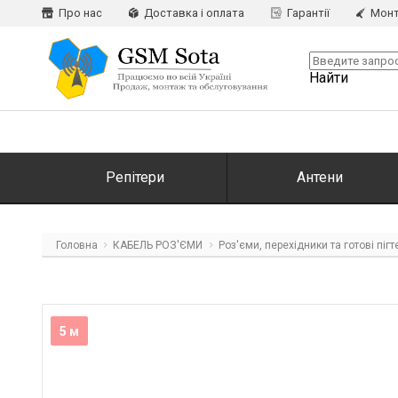
Про нас
Доставка і оплата
Гарантії
Монт
Найти
Репітери
Антени
Головна
КАБЕЛЬ РОЗ'ЄМИ
Роз'єми, перехідники та готові пігт
5 м