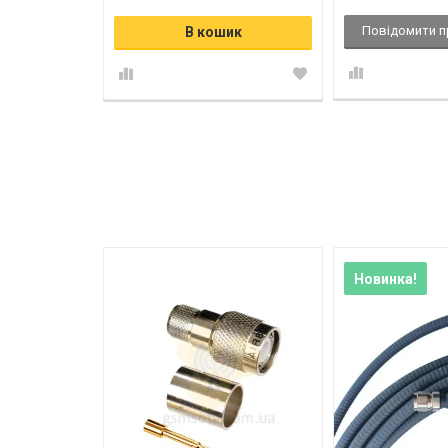
Повідомити п
В кошик
Новинка!