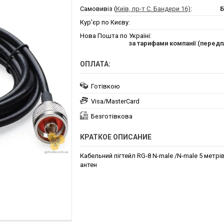
Самовивіз (
Київ, пр-т С. Бандери 16)
:
Б
Кур'єр по Києву:
Нова Пошта по Україні:
за тарифами компанії (передпл
ОПЛАТА:
Готівкою
Visa/MasterCard
Безготівкова
КРАТКОЕ ОПИСАНИЕ
Кабельний пігтейл RG-8 N-male /N-male 5 метр
антен