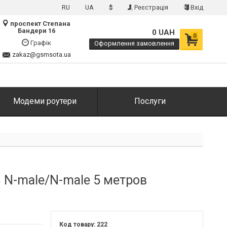
RU
UA
$
Реєстрація
Вхід
проспект Степана
Бандери 16
0 UAH
0
Графік
Оформлення замовлення
zakaz@gsmsota.ua
Модеми роутери
Послуги
 N-male/N-male 5 метров
222