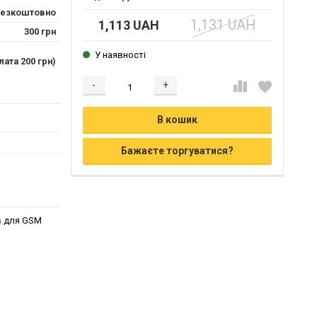
езкоштовно
1,131 UAH
1,113 UAH
300 грн
У наявності
ата 200 грн)
-
+
Додається...
Додано
В кошик
Бажаєте торгуватися?
ів для GSM