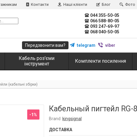
ажникам
Контакти
Наші клієнти
Блог
Фото
044 355-50-05
066 588-80-05
093 247-69-97
068 040-50-05
Передзвонити вам?
telegram
viber
Кабель роз'єми
Комплекти посилення
інструмент
ейли (кабельні збірки)
Кабельный пигтейл RG-8
-1%
Brand
kingsignal
ДОСТАВКА