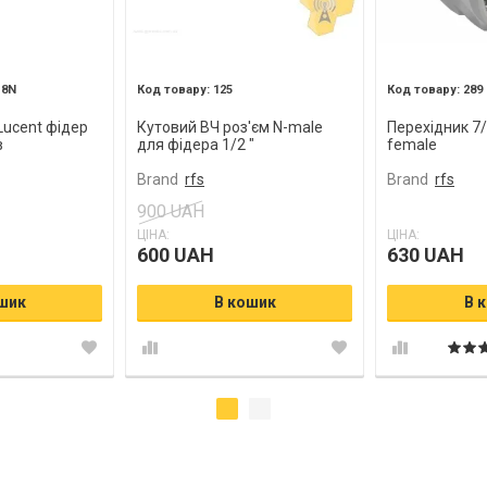
18N
125
289
-Lucent фідер
Кутовий ВЧ роз'єм N-male
Перехідник 7/
в
для фідера 1/2 "
female
Brand
rfs
Brand
rfs
900 UAH
ЦІНА:
ЦІНА:
600 UAH
630 UAH
шик
В кошик
В 