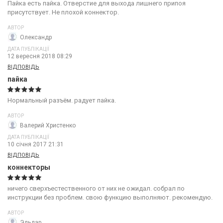
Пайка есть пайка. Отверстие для выхода лишнего припоя
присутствует. Не плохой коннектор.
АВТОР
Олександр
ДАТА ПУБЛІКАЦІЇ
12 вересня 2018 08:29
ВІДПОВІДЬ
пайка
Нормальный разъём. радует пайка.
АВТОР
Валерий Христенко
ДАТА ПУБЛІКАЦІЇ
10 січня 2017 21:31
ВІДПОВІДЬ
коннекторы
ничего сверхъестественного от них не ожидал. собрал по
инструкции без проблем. свою функцию выполняют. рекомендую.
АВТОР
Эльдар