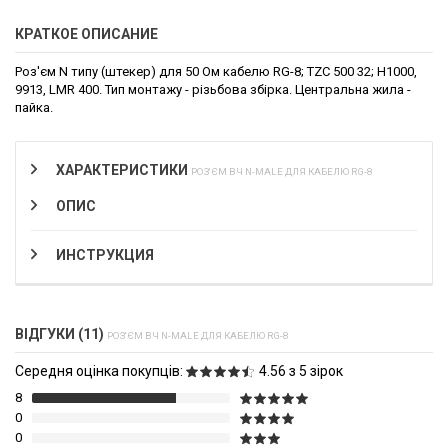
КРАТКОЕ ОПИСАНИЕ
Роз'єм N типу (штекер) для 50 Ом кабелю RG-8; TZC 500 32; H1000,
9913, LMR 400. Тип монтажу - різьбова збірка. Центральна жила -
пайка.
ХАРАКТЕРИСТИКИ
РОЗ'ЄМ ВЧ N-MALE ДЛЯ КАБЕЛЮ RG-8
ОПИС
ИНСТРУКЦИЯ
ВІДГУКИ (11)
РОЗ'ЄМ ВЧ N-MALE ДЛЯ КАБЕЛЮ RG-8
Середня оцінка покупців:
4.56 з 5 зірок
8
0
0