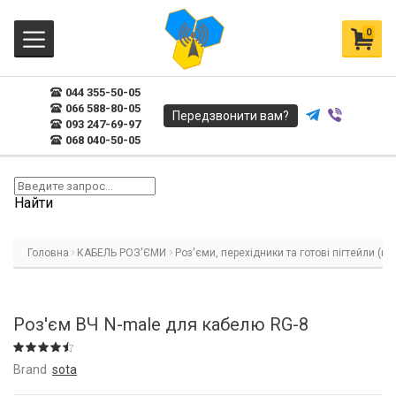
0
044 355-50-05
066 588-80-05
Передзвонити вам?
093 247-69-97
068 040-50-05
Найти
Головна
КАБЕЛЬ РОЗ'ЄМИ
Роз'єми, перехідники та готові пігтейли (ка
Роз'єм ВЧ N-male для кабелю RG-8
Brand
sota