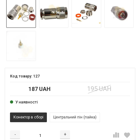
127
195 UAH
187 UAH
У наявності
Конектор в сборі
Центральний пін (пайка)
-
+
Додається...
Додано