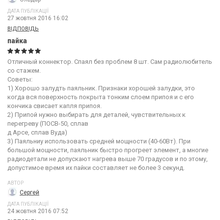
ДАТА ПУБЛІКАЦІЇ
27 жовтня 2016 16:02
ВІДПОВІДЬ
пайка
Отличный коннектор. Спаял без проблем 8 шт. Сам радиолюбитель
со стажем.
Советы:
1) Хорошо залудть паяльник. Признаки хорошей залудки, это
когда вся поверхность покрыта тонким слоем припоя и с его
кончика свисает капля припоя.
2) Припой нужно выбирать для деталей, чувствительных к
перегреву (ПОСВ-50, сплав
д Арсе, сплав Вуда)
3) Паяльниу использовать средней мощности (40-60Вт). При
большой мощности, паяльник быстро прогреет элемент, а многие
радиодетали не допускают нагрева выше 70 градусов и по этому,
допустимое время их пайки составляет не более 3 секунд.
АВТОР
Сергей
ДАТА ПУБЛІКАЦІЇ
24 жовтня 2016 07:52