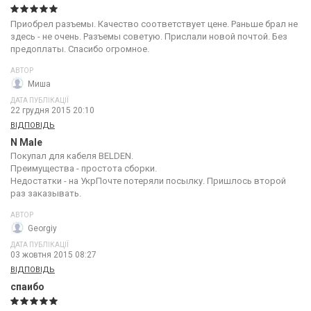
Приобрел разъемы. Качество соответствует цене. Раньше брал не
здесь - не очень. Разъемы советую. Прислали новой почтой. Без
предоплаты. Спасибо огромное.
АВТОР
Миша
ДАТА ПУБЛІКАЦІЇ
22 грудня 2015 20:10
ВІДПОВІДЬ
N Male
Покупал для кабеля BELDEN.
Преимущества - простота сборки.
Недостатки - на УкрПочте потеряли посылку. Пришлось второй
раз заказывать.
АВТОР
Georgiy
ДАТА ПУБЛІКАЦІЇ
03 жовтня 2015 08:27
ВІДПОВІДЬ
спаибо