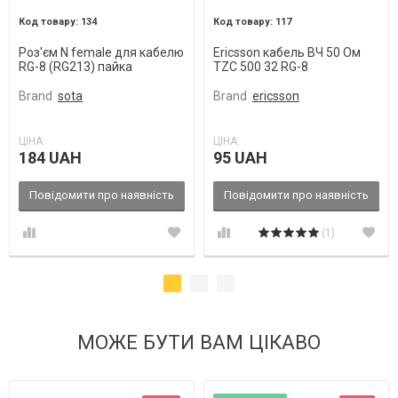
134
117
Роз'єм N female для кабелю
Ericsson кабель ВЧ 50 Ом
RG-8 (RG213) пайка
TZC 500 32 RG-8
Brand
sota
Brand
ericsson
ЦІНА:
ЦІНА:
184 UAH
95 UAH
Повідомити про наявність
Повідомити про наявність
(1)
МОЖЕ БУТИ ВАМ ЦІКАВО