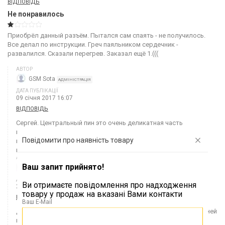
ВІДПОВІДЬ
Не понравилось
Приобрёл данный разъём. Пытался сам спаять - не получилось.
Все делал по инструкции. Греч паяльником сердечник -
развалился. Сказали перегрев. Заказал ещё 1.(((
АВТОР
GSM Sota
АДМІНІСТРАЦІЯ
ДАТА ПУБЛІКАЦІЇ
09 січня 2017 16:07
ВІДПОВІДЬ
Сергей. Центральный пин это очень деликатная часть
коннектора. Кроме инструкции может понадобиться опыт
Повідомити про наявність товару
пайки. Вы первый клиент за всё время продаж этих
коннекторов (более 6 лет) кто жалуется на них.
АВТОР
Ваш запит прийнято!
GSM Sota
АДМІНІСТРАЦІЯ
ДАТА ПУБЛІКАЦІЇ
Ви отримаєте повідомлення про надходження
25 жовтня 2016 15:34
товару у продаж на вказані Вами контакти
ВІДПОВІДЬ
Ваш E-Mail
Для такой пайки рекомендуем использовать паяльники средней
мощности 20 - 40 Вт.