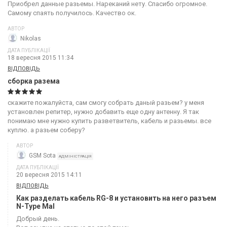
Приобрел данные разьемы. Нареканий нету. Спасибо огромное.
Самому спаять получилось. Качество ок.
АВТОР
Nikolas
ДАТА ПУБЛІКАЦІЇ
18 вересня 2015 11:34
ВІДПОВІДЬ
сборка разема
скажите пожалуйста, сам смогу собрать даный разьем? у меня
установлен репитер, нужно добавить еще одну антенну. Я так
понимаю мне нужно купить разветвитель, кабель и разьемы. все
куплю. а разьем соберу?
АВТОР
GSM Sota
АДМІНІСТРАЦІЯ
ДАТА ПУБЛІКАЦІЇ
20 вересня 2015 14:11
ВІДПОВІДЬ
Как разделать кабель RG-8 и установить на него разъем
N-Type Mal
Добрый день.