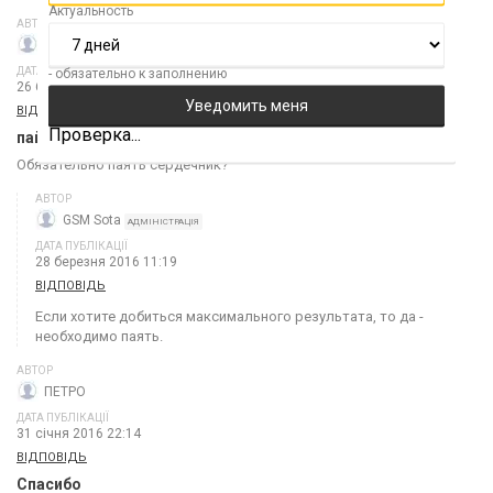
Актуальность
АВТОР
Артём
ДАТА ПУБЛІКАЦІЇ
- обязательно к заполнению
26 березня 2016 16:36
ВІДПОВІДЬ
Проверка...
пайка
Обязательно паять сердечник?
АВТОР
GSM Sota
АДМІНІСТРАЦІЯ
ДАТА ПУБЛІКАЦІЇ
28 березня 2016 11:19
ВІДПОВІДЬ
Если хотите добиться максимального результата, то да -
необходимо паять.
АВТОР
ПЕТРО
ДАТА ПУБЛІКАЦІЇ
31 січня 2016 22:14
ВІДПОВІДЬ
Спасибо