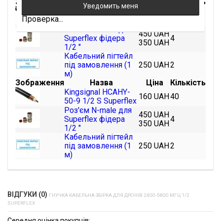
Зображення
Назва
Ціна
Кількість
Kingsignal HCAHY-
160 UAH
50
Проверка...
50-9 1/2 S Superflex
Роз'єм N-male для
450 UAH
Superflex фідера
4
350 UAH
1/2 "
Кабельний пігтейл
під замовлення (1
250 UAH
2
м)
Зображення
Назва
Ціна
Кількість
Kingsignal HCAHY-
160 UAH
40
50-9 1/2 S Superflex
Роз'єм N-male для
450 UAH
Superflex фідера
4
350 UAH
1/2 "
Кабельний пігтейл
під замовлення (1
250 UAH
2
м)
ВІДГУКИ (0)
ГНУЧКА КАБЕЛЬНА ЗБІРКА ДЛЯ ДРОНІВ 2400-5800 МГЦ 1/2
SUPERFLEX
Середня оцінка покупців: