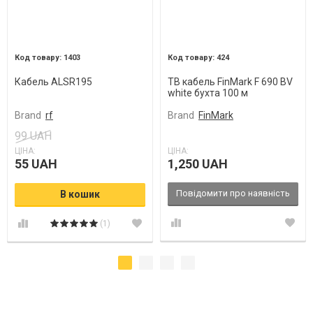
1403
424
Кабель ALSR195
ТВ кабель FinMark F 690 BV
white бухта 100 м
Brand
rf
Brand
FinMark
99 UAH
ЦІНА:
ЦІНА:
55 UAH
1,250 UAH
Повідомити про наявність
В кошик
(1)