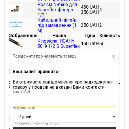
Роз'єм N-male для
450 UAH
Superflex фідера
4
350 UAH
1/2 "
Кабельний пігтейл
під замовлення (1
250 UAH
2
м)
Зображення
Назва
Ціна
Кількість
Kingsignal HCAHY-
160 UAH
60
50-9 1/2 S Superflex
Роз'єм N-male для
450 UAH
Повідомити про наявність товару
Superflex фідера
4
350 UAH
1/2 "
Кабельний пігтейл
Ваш запит прийнято!
під замовлення (1
250 UAH
2
м)
Ви отримаєте повідомлення про надходження
Зображення
Назва
Ціна
Кількість
товару у продаж на вказані Вами контакти
Kingsignal HCAHY-
160 UAH
30
Ваш E-Mail
50-9 1/2 S Superflex
Роз'єм N-male для
450 UAH
Superflex фідера
4
350 UAH
Актуальность
1/2 "
Кабельний пігтейл
під замовлення (1
250 UAH
2
- обязательно к заполнению
м)