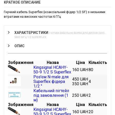
КРАТКОЕ ОПИСАНИЕ
Гнучкий кабель Superflex (коаксіальний фідер 1/2 SF) з низькими
втратами на високих частотах 6 ГГц
ХАРАКТЕРИСТИКИ
ГНУЧКА КАБЕЛЬНА ЗБІРКА ДЛЯ ДРОНІВ 2400-
5800 МГЦ 1/2 SUPERFLEX
ОПИС
Зображення
Назва
Ціна
Кількість
Kingsignal HCAHY-
160 UAH
80
50-9 1/2 S Superflex
Роз'єм N-male для
450 UAH
Superflex фідера
4
350 UAH
1/2 "
Кабельний пігтейл
під замовлення (1
250 UAH
2
м)
Зображення
Назва
Ціна
Кількість
Kingsignal HCAHY-
160 UAH
20
50-9 1/2 S Superflex