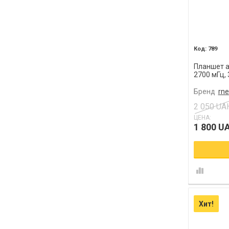
789
Планшет а
2700 мГц, 
Advanced 
Бренд
rne
2 050 UA
ЦЕНА:
1 800 U
Хит!