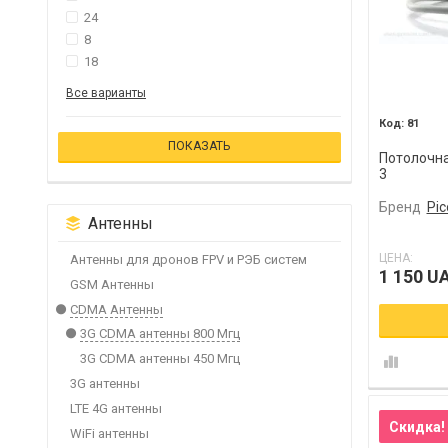
24
8
18
Все варианты
81
Потолочна
3
Бренд
Pic
Антенны
ЦЕНА:
Антенны для дронов FPV и РЭБ систем
1 150 U
GSM Антенны
CDMA Антенны
3G CDMA антенны 800 Мгц
3G CDMA антенны 450 Мгц
3G антенны
LTE 4G антенны
Скидка!
WiFi антенны