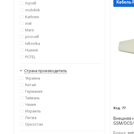
Кабель R
mycell
mobilink
Kathrein
rnet
Mars
picocell
teltonika
Huawei
PCTEL
Страна производитель
Украина
Китай
Германия
Тайвань
Чехия
77
Израиль
Литва
Внешняя н
GSM/DCS/
Оркостан
Бренд
sot