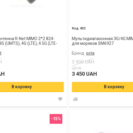
822
нтенна R-Net MIMO 2*2 824-
Мультидиапазонная 3G/4G MI
3G (UMTS), 4G (LTE), 4.5G (LTE-
для моряков SM6927
Pro) 17 дб
t
Бренд
sota
H
3 900 UAH
ЦЕНА:
AH
3 450 UAH
В корзину
В корзину
-15%