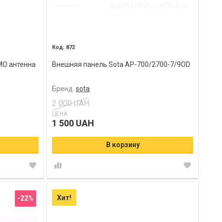
872
MO антенна
Внешняя панель Sota AP-700/2700-7/9OD
Бренд
sota
2 000 UAH
ЦЕНА:
1 500 UAH
В корзину
Хит!
-22%