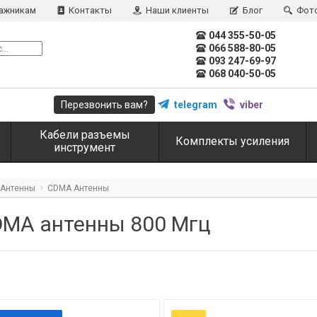
ажникам
Контакты
Наши клиенты
Блог
Фот
044 355-50-05
066 588-80-05
093 247-69-97
068 040-50-05
Перезвонить вам?
telegram
viber
Кабели разъемы
Комплекты усиления
инструмент
Антенны
CDMA Антенны
DMA антенны 800 Мгц