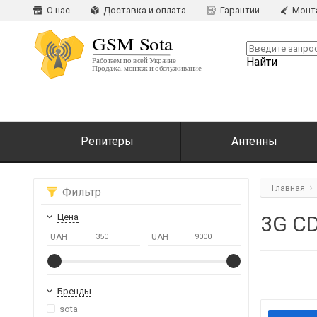
О нас
Доставка и оплата
Гарантии
Монт
Найти
Репитеры
Антенны
Главная
Фильтр
3G C
Цена
UAH
UAH
Бренды
sota