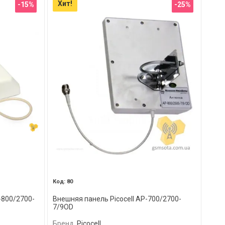
Хит!
-15%
-25%
80
-800/2700-
Внешняя панель Picocell AP-700/2700-
7/9OD
Бренд
Picocell