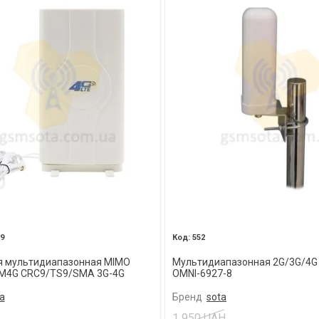
9
552
я мультидиапазонная MIMO
Мультидиапазонная 2G/3G/4G
PM4G CRC9/TS9/SMA 3G-4G
OMNI-6927-8
a
Бренд
sota
1 950 UAH