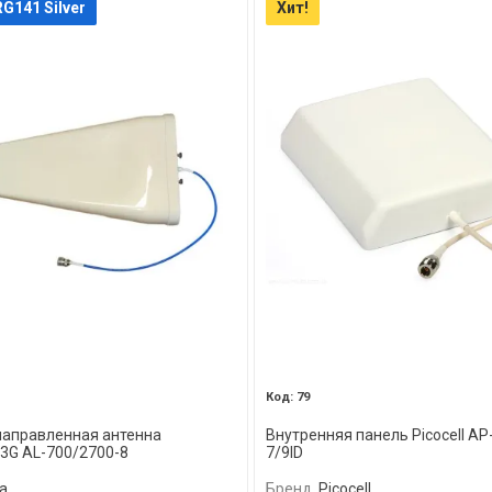
G141 Silver
Хит!
79
аправленная антенна
Внутренняя панель Picocell AP
3G AL-700/2700-8
7/9ID
a
Бренд
Picocell