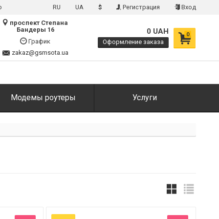
о
RU
UA
$
Регистрация
Вход
проспект Степана
Бандеры 16
0 UAH
0
График
Оформление заказа
zakaz@gsmsota.ua
Модемы роутеры
Услуги