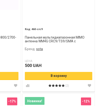
460-crc9
-800/2700-
Панельная мультидиапазонная MIMO
антенна WM4G CRC9/TS9/SMA с
присоской
Бренд
sota
ЦЕНА:
500 UAH
В корзину
(2)
Новинка!
-17%
-12%