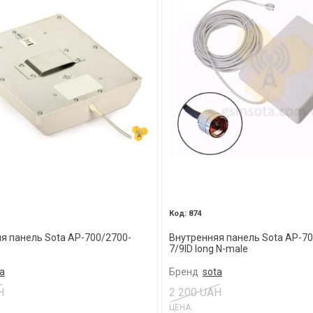
874
я панель Sota AP-700/2700-
Внутренняя панель Sota AP-70
7/9ID long N-male
a
Бренд
sota
H
2 200 UAH
ЦЕНА: