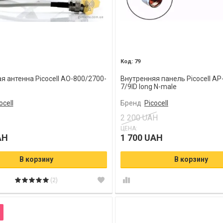
79
я антенна Picocell AO-800/2700-
Внутренняя панель Picocell AP
7/9ID long N-male
ocell
Бренд
Picocell
2 200 UAH
ЦЕНА:
AH
1 700 UAH
В корзину
В корзину
(2)