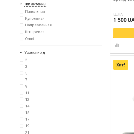
Тип антенны
Панельная
ЦЕНА:
Купольная
1 500 U
Направленная
Штыревая
Omni
Усиление д
2
Хит!
3
5
7
9
11
12
14
15
17
19
21