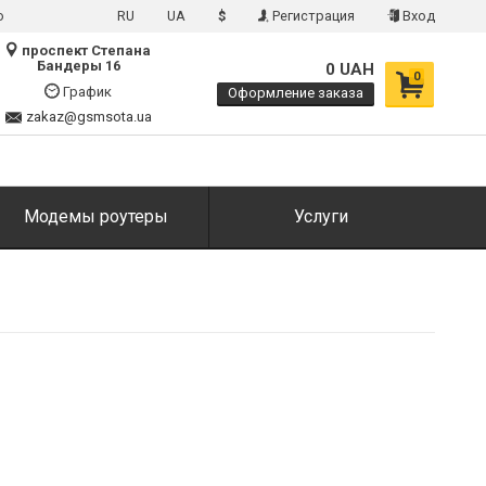
о
RU
UA
$
Регистрация
Вход
проспект Степана
Бандеры 16
0 UAH
0
График
Оформление заказа
zakaz@gsmsota.ua
Модемы роутеры
Услуги