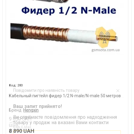
283
Повідомити про наявність товару
Кабельный пигтейл фидер 1/2 N-male/N-male 50 метров
Ваш запит прийнято!
Бренд
Hengxin
Ви отримаєте повідомлення про надходження
9 050 UAH
товару у продаж на вказані Вами контакти
ЦЕНА:
Ваш E-Mail
8 890 UAH