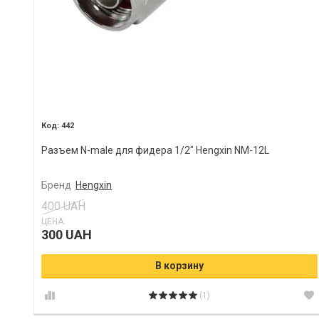
442
Разъем N-male для фидера 1/2" Hengxin NM-12L
Бренд
Hengxin
400 UAH
ЦЕНА:
300 UAH
В корзину
(1)