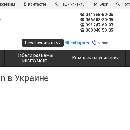
ажникам
Контакты
Наши клиенты
Блог
Фот
044 355-50-05
066 588-80-05
093 247-69-97
068 040-50-05
Перезвонить вам?
telegram
viber
Кабели разъемы
Комплекты усиления
инструмент
n в Украине