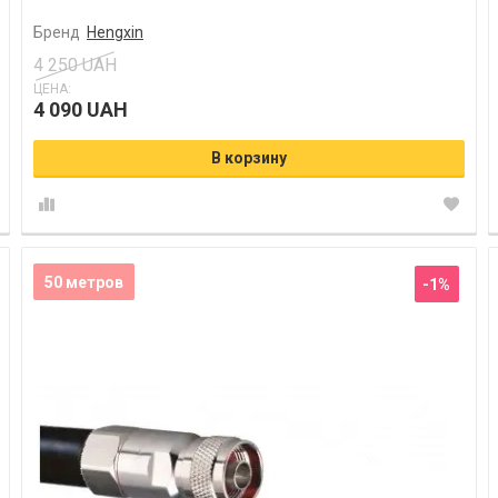
Бренд
Hengxin
4 250 UAH
ЦЕНА:
4 090 UAH
В корзину
50 метров
-1%