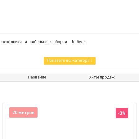
ереходники и кабельные сборки
Кабель
Показати всі категорії ↓
Название
Хиты продаж
20 метров
-3%