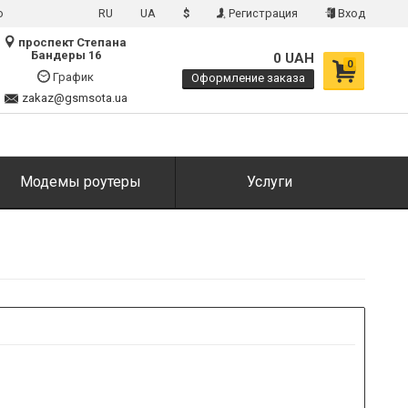
о
RU
UA
$
Регистрация
Вход
проспект Степана
Бандеры 16
0 UAH
0
График
Оформление заказа
zakaz@gsmsota.ua
Модемы роутеры
Услуги