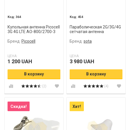
364
454
Купольная антенна Picocell
Параболическая 2G/3G/4G
3G 4G LTE AO-800/2700-3
сетчатая антенна
PGA9/1700-2700 24 MIMO
Бренд
Picocell
Бренд
sota
ЦЕНА:
ЦЕНА:
1 200 UAH
3 980 UAH
В корзину
В корзину
(2)
(4)
Скидка!
Хит!