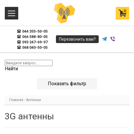
0
044 355-50-05
066 588-80-05
Перезвонить вам?
093 247-69-97
068 040-50-05
Найти
Показать фильтр
Главная
Антенны
3G антенны