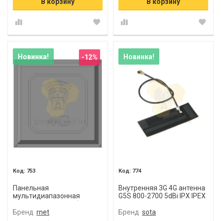
В корзину
В корзину
Новинка!
Новинка!
-12%
753
774
Панельная
Внутренняя 3G 4G антенна
мультидиапазонная
G5S 800-2700 5dBi IPX IPEX
Квадрат 4G 17 дБи (824-
разъем
960, 1700-2700 МГц)
Бренд
rnet
Бренд
sota