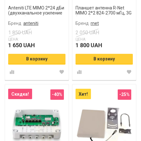
Anteniti LTE MIMO 2*24 дБи
Планшет антенна R-Net
(двухканальное усиление
MIMO 2*2 824-2700 мГц, 3G
сигнала)
(UMTS), 4G (LTE), 4.5G (LTE-
Advanced Pro) 17 дб
Бренд
anteniti
Бренд
rnet
1 850 UAH
2 050 UAH
ЦЕНА:
ЦЕНА:
1 650 UAH
1 800 UAH
В корзину
В корзину
Скидка!
Хит!
-40%
-25%