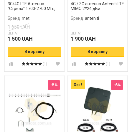
3G/4G LTE Антенна
4G / 3G антенна Anteniti LTE
"Стрела" 1700-2700 МГц
MIMO 2*24 дБи
Lifecell, Vodafone,
(двухканальное усиление
Киевстар
сигнала)
Бренд
rnet
Бренд
anteniti
1 650 UAH
ЦЕНА:
ЦЕНА:
1 500 UAH
1 900 UAH
В корзину
В корзину
(1)
(1)
Хит!
-5%
-6%