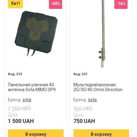
Хит!
-49%
-16%
513
521
Панельная уличная 4G
Мультидиапазонная
антенна Sota MIMO DP9
2G/3G/4G Omni-Direction
антенна BS-8
Бренд
sota
Бренд
sota
2 950 UAH
900 UAH
ЦЕНА:
ЦЕНА:
1 500 UAH
750 UAH
В корзину
В корзину