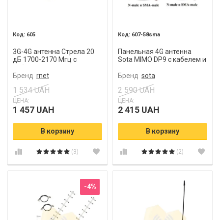
605
607-58sma
3G-4G антенна Стрела 20
Панельная 4G антенна
дБ 1700-2170 Мгц с
Sota MIMO DP9 с кабелем и
кабелем и антенным
переходниками SMA/TS9
переходником
Бренд
rnet
Бренд
sota
1 534 UAH
2 590 UAH
ЦЕНА:
ЦЕНА:
1 457 UAH
2 415 UAH
В корзину
В корзину
(3)
(2)
-4%