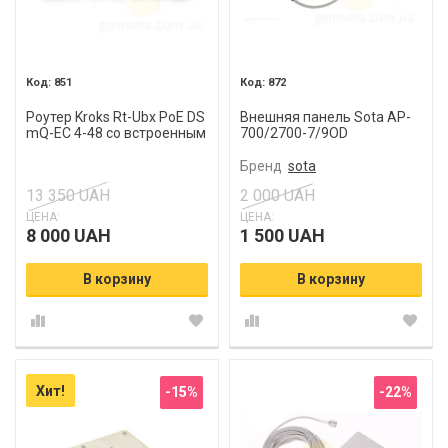
851
872
Роутер Kroks Rt-Ubx PoE DS
Внешняя панель Sota AP-
mQ-EC 4-48 со встроенным
700/2700-7/9OD
модемом LTE cat.4, для
видеонаблюдения
Бренд
sota
13 350 UAH
2 000 UAH
ЦЕНА:
ЦЕНА:
8 000 UAH
1 500 UAH
В корзину
В корзину
Хит!
-15%
-22%