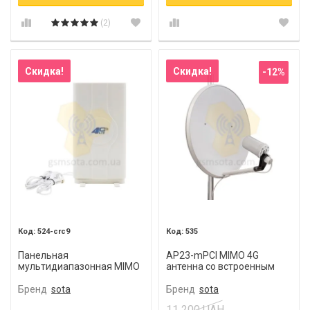
(2)
Скидка!
Скидка!
-12%
524-crc9
535
Панельная
AP23-mPCI MIMO 4G
мультидиапазонная MIMO
антенна со встроенным
антенна PM4G
роутером и модемом
CRC9/TS9/SMA 3G-4G
Бренд
sota
Бренд
sota
11 200 UAH