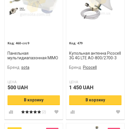
460-crc9
479
Панельная
Купольная антенна Picocell
мультидиапазонная MIMO
3G 4G LTE AO-800/2700-3
антенна WM4G
Long
CRC9/TS9/SMA с
Бренд
sota
Бренд
Picocell
присоской
ЦЕНА:
ЦЕНА:
500 UAH
1 450 UAH
В корзину
В корзину
(2)