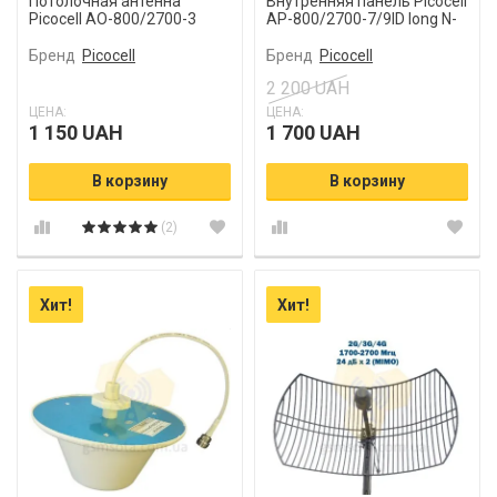
Потолочная антенна
Внутренняя панель Picocell
Picocell AO-800/2700-3
AP-800/2700-7/9ID long N-
male
Бренд
Picocell
Бренд
Picocell
2 200 UAH
ЦЕНА:
ЦЕНА:
1 150 UAH
1 700 UAH
В корзину
В корзину
(2)
Хит!
Хит!