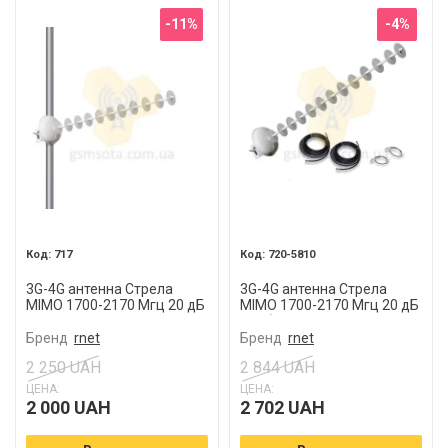
-11%
-4%
717
720-5810
3G-4G антенна Стрела
3G-4G антенна Стрела
MIMO 1700-2170 Мгц 20 дБ
MIMO 1700-2170 Мгц 20 дБ
с кабелем и пигтейлами
Бренд
rnet
Бренд
rnet
2 250 UAH
2 844 UAH
ЦЕНА:
ЦЕНА:
2 000 UAH
2 702 UAH