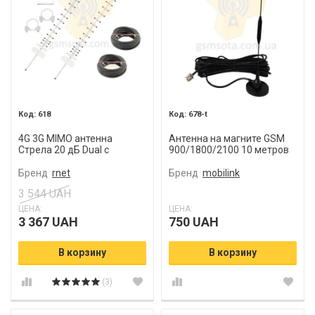
618
678-t
4G 3G MIMO антенна
Антенна на магните GSM
Стрела 20 дБ Dual с
900/1800/2100 10 метров
кабелем и пигтейлами
Бренд
rnet
Бренд
mobilink
3 544 UAH
ЦЕНА:
ЦЕНА:
3 367 UAH
750 UAH
В корзину
В корзину
(3)