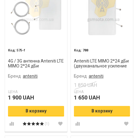
575-f
788
4G / 3G антенна Anteniti LTE
Anteniti LTE MIMO 2*24 дБи
MIMO 2*24 дБи
(двухканальное усиление
(двухканальное усиление
сигнала)
сигнала)
Бренд
anteniti
Бренд
anteniti
1 850 UAH
ЦЕНА:
ЦЕНА:
1 900 UAH
1 650 UAH
В корзину
В корзину
(1)