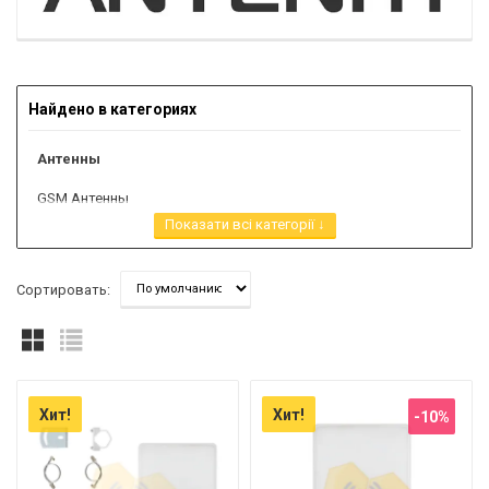
Найдено в категориях
Антенны
GSM Антенны
GSM антенны 900/1800 Мгц
Показати всі категорії ↓
GSM антенны 1800 Мгц
3G антенны
Сортировать:
LTE 4G антенны
WiFi антенны
Модемы роутеры
Хит!
Хит!
-10%