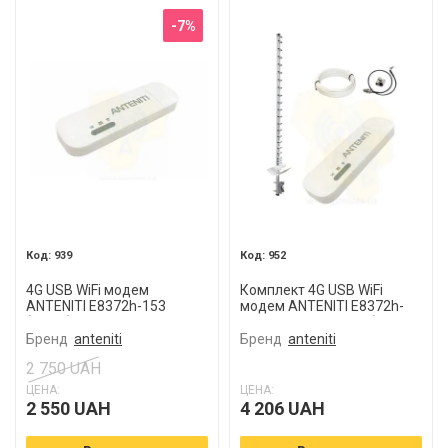
-7%
939
952
4G USB WiFi модем
Комплект 4G USB WiFi
ANTENITI E8372h-153
модем ANTENITI E8372h-
(White)
153 с антенной и кабелем
Бренд
anteniti
Бренд
anteniti
2 750 UAH
ЦЕНА:
ЦЕНА:
2 550 UAH
4 206 UAH