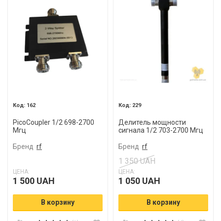
Powerbank и Зарядные станции
Гермобоксы, блоки питания, инструмент
Блоки питания
Изолента, герметизация
Инструмент
Модемы роутеры
162
229
PicoCoupler 1/2 698-2700
Делитель мощности
Мгц
сигнала 1/2 703-2700 Мгц
Бренд
rf
Бренд
rf
1 350 UAH
ЦЕНА:
ЦЕНА:
1 500 UAH
1 050 UAH
В корзину
В корзину