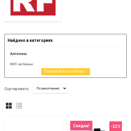
Найдено в категориях
Антенны
WiFi антенны
Показати всі категорії ↓
КАБЕЛИ, РАЗЪЕМЫ
Разъемы, переходники и кабельные сборки (пигтейлы)
Сортировать:
Кабель
Делители сигнала, сплиттеры
Нагрузки аттенюаторы
Скидка!
-22%
Измерительное оборудование