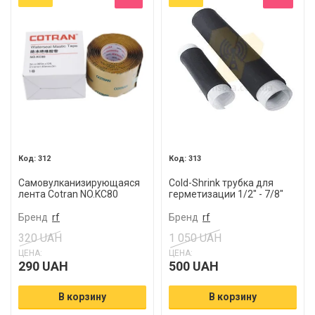
312
313
Самовулканизирующаяся
Cold-Shrink трубка для
лента Cotran NO.KC80
герметизации 1/2" - 7/8"
мастика
Бренд
rf
Бренд
rf
320 UAH
1 050 UAH
ЦЕНА:
ЦЕНА:
290 UAH
500 UAH
В корзину
В корзину