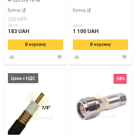
RF LLC-LCF12-50
Бренд
rf
Бренд
rf
200 UAH
ЦЕНА:
ЦЕНА:
183 UAH
1 100 UAH
В корзину
В корзину
Цена с НДС
-28%