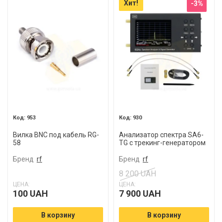
Хит!
-3%
953
930
Вилка BNC под кабель RG-
Анализатор спектра SA6-
58
TG с трекинг-генератором
Бренд
rf
Бренд
rf
8 200 UAH
ЦЕНА:
ЦЕНА:
100 UAH
7 900 UAH
В корзину
В корзину