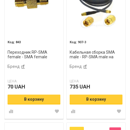
843
907-3
Переходник RP-SMA
Кабельная сборка SMA
female - SMA female
male - RP-SMA male на
кабеле 5D-FB
Бренд
rf
Бренд
rf
ЦЕНА:
ЦЕНА:
70 UAH
735 UAH
В корзину
В корзину