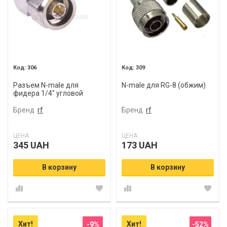
306
309
Разъем N-male для
N-male для RG-8 (обжим)
фидера 1/4" угловой
Бренд
rf
Бренд
rf
ЦЕНА:
ЦЕНА:
345 UAH
173 UAH
В корзину
В корзину
Хит!
Хит!
-9%
-52%