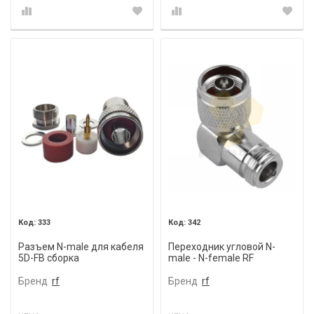
333
342
Разъем N-male для кабеля
Переходник угловой N-
5D-FB сборка
male - N-female RF
Бренд
rf
Бренд
rf