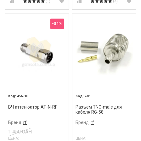
(1)
(4)
-31%
456-10
238
ВЧ аттенюатор АТ-N-RF
Разъем TNC-male для
кабеля RG-58
Бренд
rf
Бренд
rf
1 450 UAH
ЦЕНА:
ЦЕНА: