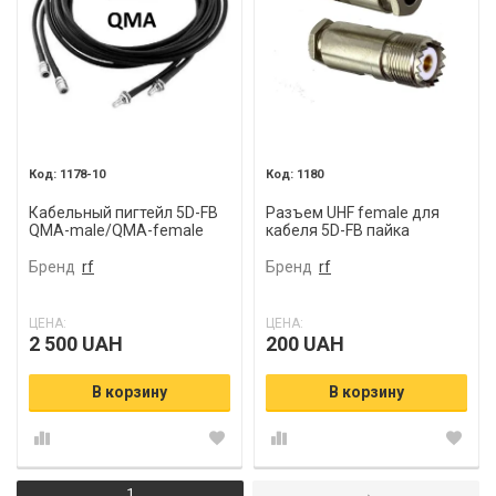
1178-10
1180
Кабельный пигтейл 5D-FB
Разъем UHF female для
QMA-male/QMA-female
кабеля 5D-FB пайка
Бренд
rf
Бренд
rf
ЦЕНА:
ЦЕНА:
2 500 UAH
200 UAH
В корзину
В корзину
1
→