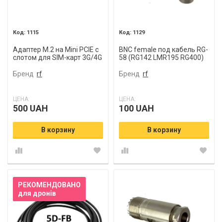
1115
1129
Адаптер M.2 на Mini PCIE с
BNC female под кабель RG-
слотом для SIM-карт 3G/4G
58 (RG142 LMR195 RG400)
Бренд
rf
Бренд
rf
ЦЕНА:
ЦЕНА:
500 UAH
100 UAH
В корзину
В корзину
РЕКОМЕНДОВАНО
для дронів