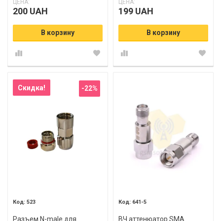
ЦЕНА:
ЦЕНА:
200 UAH
199 UAH
В корзину
В корзину
Скидка!
-22%
523
641-5
Разъем N-male для
ВЧ аттенюатор SMA