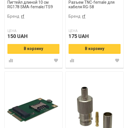
Пигтейл длиной 10 см
Разъем TNC-female для
RG178 SMA-female/TS9
кабеля RG-58
Бренд
rf
Бренд
rf
ЦЕНА:
ЦЕНА:
150 UAH
175 UAH
В корзину
В корзину