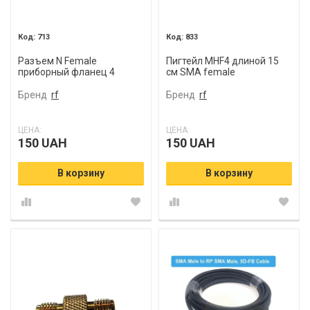
713
833
Разъем N Female
Пигтейл MHF4 длиной 15
приборный фланец 4
см SMA female
отверстия
Бренд
rf
Бренд
rf
ЦЕНА:
ЦЕНА:
150 UAH
150 UAH
В корзину
В корзину