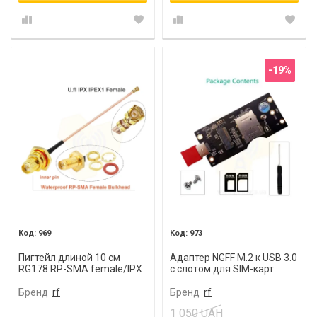
-19%
969
973
Пигтейл длиной 10 см
Адаптер NGFF M.2 к USB 3.0
RG178 RP-SMA female/IPX
с слотом для SIM-карт
U.fl
Бренд
rf
Бренд
rf
1 050 UAH