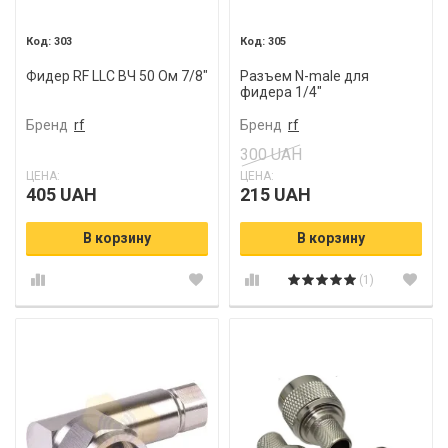
303
305
Фидер RF LLC ВЧ 50 Ом 7/8"
Разъем N-male для
фидера 1/4"
Бренд
rf
Бренд
rf
300 UAH
ЦЕНА:
ЦЕНА:
405 UAH
215 UAH
В корзину
В корзину
(1)