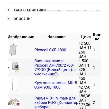
ХАРАКТЕРИСТИКИ
GSM РЕПИТЕР PICOCELL 1800 SXB КОМПЛЕКТ
ОПИСАНИЕ
Кол-
Изображение
Название
Цена
во
12 500
UAH
11
Picocell SXB 1800
1
250
UAH
Внешняя панель
1 500
Picocell AP-700/2700-
UAH
1
1
7/9OD (Белый цвет (по
425
умолчанию))
UAH
450
Круговая антенна АШ-5
UAH
1
GSM 900/1800
427,50
UAH
186,38
Разъем ВЧ N-male для
UAH
кабеля RG-8 (Коннектор
2
177,06
в сборе)