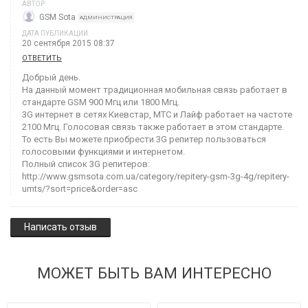
АВТОР
GSM Sota
АДМИНИСТРАЦИЯ
ДАТА ПУБЛИКАЦИИ
20 сентября 2015 08:37
ОТВЕТИТЬ
Добрый день.
На данный момент традиционная мобильная связь работает в
стандарте GSM 900 Мгц или 1800 Мгц.
3G интернет в сетях Киевстар, МТС и Лайф работает на частоте
2100 Мгц. Голосовая связь также работает в этом стандарте.
То есть Вы можете приобрести 3G репитер пользоваться
голосовыми функциями и интернетом.
Полный список 3G репитеров:
http://www.gsmsota.com.ua/category/repitery-gsm-3g-4g/repitery-
umts/?sort=price&order=asc
Написать отзыв
МОЖЕТ БЫТЬ ВАМ ИНТЕРЕСНО