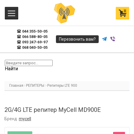
0
044 355-50-05
066 588-80-05
Перезвонить вам?
093 247-69-97
068 040-50-05
Найти
Главная
РЕПИТЕРЫ
Репитеры LTE 900
2G/4G LTE репитер MyCell MD900E
Бренд
mycell